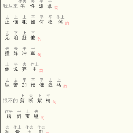
作去
去
平
平
我从来
劣
性
难
拿
韵
去
上
上
平
平
平
作上
正
恼
犯
如
何
收
煞
韵
去
平
上
平
见
咱
赶
他
韵
去
去
平
平
撞
阵
冲
军
句
上
平
去
作上
倒
戈
弃
甲
韵
去
去
平
平
平
去
上
纵
辔
加
鞭
催
战
马
韵
上
去
上
平
恨不的
剪
断
紫
梢
句
作平
平
上
去
踏
斜
宝
镫
句
去
作上
作去
作去
顿
觉
玉
勒