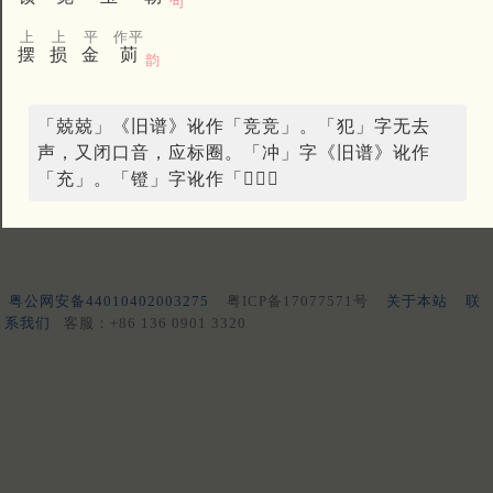
句
上
上
平
作平
摆
损
金
荝
韵
「兢兢」《旧谱》讹作「竞竞」。「犯」字无去
声，又闭口音，应标圈。「冲」字《旧谱》讹作
「充」。「镫」字讹作「𩍐」。
粤公网安备44010402003275
粤ICP备17077571号
关于本站
联
系我们
客服：+86 136 0901 3320