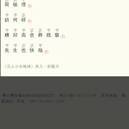
荷
锸
埋
韵
平
平
仄
妨
何
碍
韵
平
平
平
仄
仄
平
平
糟
邱
高
垒
葬
残
骸
韵
平
平
仄
仄
平
先
生
也
快
哉
韵
《元人小令格律》录入：折殿川
粤公网安备44010402003275
粤ICP备17077571号
关于本站
联
系我们
客服：+86 136 0901 3320