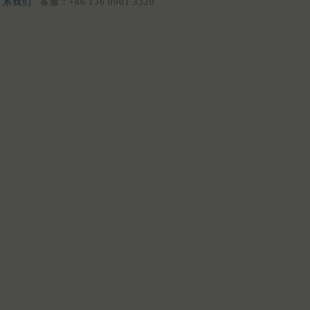
系我们
客服：+86 136 0901 3320