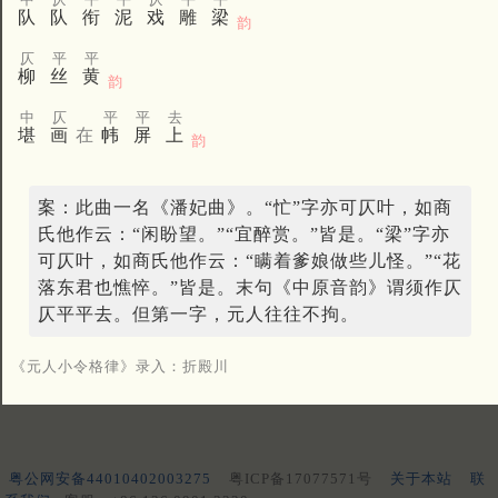
队
队
衔
泥
戏
雕
梁
韵
仄
平
平
柳
丝
黄
韵
中
仄
平
平
去
堪
画
在
帏
屏
上
韵
案：此曲一名《潘妃曲》。“忙”字亦可仄叶，如商
氏他作云：“闲盼望。”“宜醉赏。”皆是。“梁”字亦
可仄叶，如商氏他作云：“瞒着爹娘做些儿怪。”“花
落东君也憔悴。”皆是。末句《中原音韵》谓须作仄
仄平平去。但第一字，元人往往不拘。
《元人小令格律》录入：折殿川
粤公网安备44010402003275
粤ICP备17077571号
关于本站
联