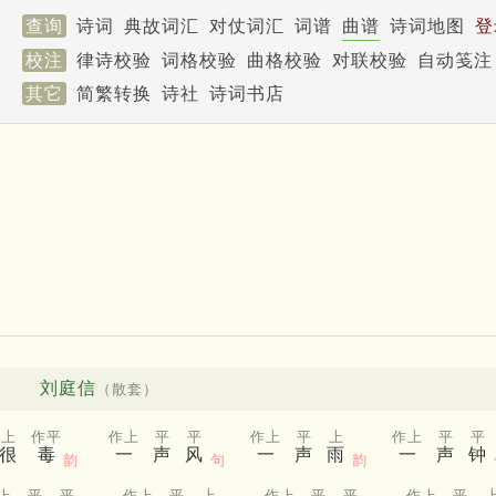
查询
诗词
典故词汇
对仗词汇
词谱
曲谱
诗词地图
登
校注
律诗校验
词格校验
曲格校验
对联校验
自动笺注
其它
简繁转换
诗社
诗词书店
刘庭信
。
（散套）
上
作平
作上
平
平
作上
平
上
作上
平
平
很
毒
一
声
风
一
声
雨
一
声
钟
韵
句
韵
上
平
平
作上
平
上
作上
平
平
作上
平