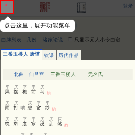
登录
点击这里，展开功能菜单
曲牌：
曲牌列表
凡例
诸家论说
只显示元人小令曲谱
三番玉楼人 唐谱
钦谱
历代作品
北曲
仙吕宫
三番玉楼人
无名氏
平
仄
平
平
仄
风
摆
檐
前
马
韵
仄
仄
仄
平
平
雨
打
响
碧
窗
纱
韵
仄
仄
平
平
仄
仄
仄
枕
剩
衾
寒
没
乱
煞
韵
平
平
仄