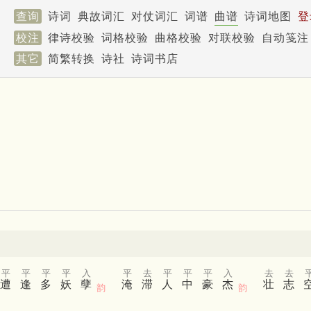
查询
诗词
典故词汇
对仗词汇
词谱
曲谱
诗词地图
登
校注
律诗校验
词格校验
曲格校验
对联校验
自动笺注
其它
简繁转换
诗社
诗词书店
平
平
平
平
入
平
去
平
平
平
入
去
去
遭
逢
多
妖
孽
淹
滞
人
中
豪
杰
壮
志
韵
韵