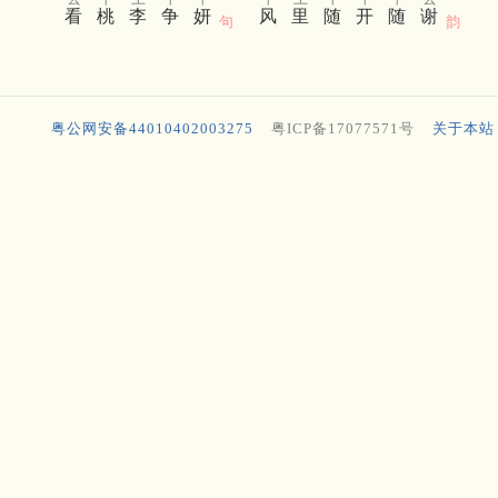
看
桃
李
争
妍
风
里
随
开
随
谢
句
韵
粤公网安备44010402003275
粤ICP备17077571号
关于本站