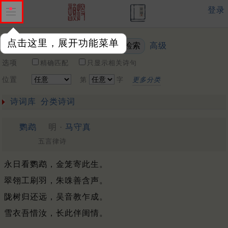
登录
点击这里，展开功能菜单
高级
关键词
选项
精确匹配
只显示相关诗句
位置
第
字
更多分类
诗词库
分类诗词
鹦鹉
明 ·
马守真
五言律诗
永日看鹦鹉，金笼寄此生。
翠翎工刷羽，朱咮善含声。
陇树归还远，吴音教乍成。
雪衣吾惜汝，长此伴闺情。