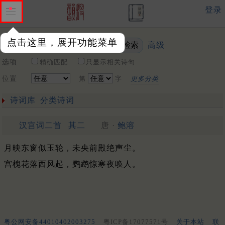
登录
点击这里，展开功能菜单
高级
关键词
选项
精确匹配
只显示相关诗句
位置
第
字
更多分类
诗词库
分类诗词
汉宫词二首
其二
唐 ·
鲍溶
月映东窗似玉轮，未央前殿绝声尘。
宫槐花落西风起，鹦鹉惊寒夜唤人。
粤公网安备44010402003275
粤ICP备17077571号
关于本站
联