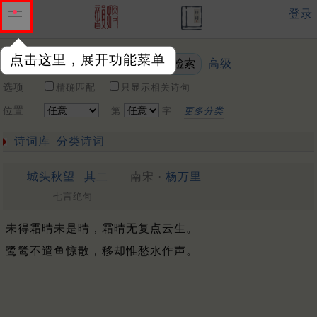
登录
点击这里，展开功能菜单
高级
关键词
选项
精确匹配
只显示相关诗句
位置
第
字
更多分类
诗词库
分类诗词
城头秋望
其二
南宋 ·
杨万里
七言绝句
未得霜晴未是晴，霜晴无复点云生。
鹭鸶不遣鱼惊散，移却惟愁水作声。