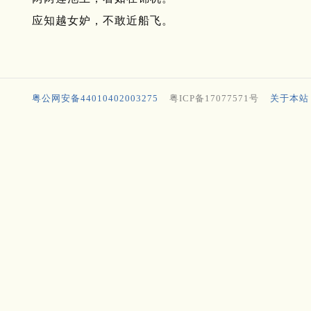
应知越女妒，不敢近船飞。
粤公网安备44010402003275
粤ICP备17077571号
关于本站