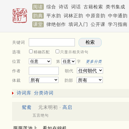
阅读
综合
诗话
词话
古籍检索
类书集成
韵典
平水韵
词林正韵
中原音韵
中华通韵
课堂
律绝创作
填词入门
公开课
学习指南
关键词
选项
精确匹配
只显示相关诗句
位置
第
字
更多分类
作者
朝代
体裁
韵部
诗词库
分类诗词
鸳鸯
元末明初 ·
高启
五言绝句
两两莲池上，看如在锦机。