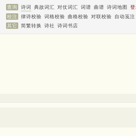
查询
诗词
典故词汇
对仗词汇
词谱
曲谱
诗词地图
登
校注
律诗校验
词格校验
曲格校验
对联校验
自动笺注
其它
简繁转换
诗社
诗词书店