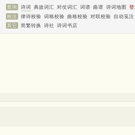
查询
诗词
典故词汇
对仗词汇
词谱
曲谱
诗词地图
登
校注
律诗校验
词格校验
曲格校验
对联校验
自动笺注
其它
简繁转换
诗社
诗词书店