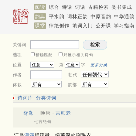
阅读
综合
诗话
词话
古籍检索
类书集成
韵典
平水韵
词林正韵
中原音韵
中华通韵
课堂
律绝创作
填词入门
公开课
学习指南
关键词
选项
精确匹配
只显示相关诗句
位置
第
字
更多分类
作者
朝代
体裁
韵部
诗词库
分类诗词
鸳鸯
晚唐 ·
吉师老
七言绝句
江岛
濛濛
烟霭微，绿芜深处刷毛衣。