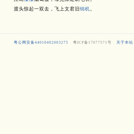
渡头惊起一双去，飞上文君旧
锦机
。
粤公网安备44010402003275
粤ICP备17077571号
关于本站