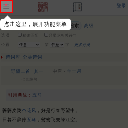
登录
点击这里，展开功能菜单
高级
关键词
选项
精确匹配
只显示相关诗句
位置
第
字
更多分类
诗词库
分类诗词
野望二首
其一
中唐 ·
羊士谔
七言绝句
引用典故：
五马
萋萋麦陇
杏花风
，好是行春野望中。
日暮不辞停
五马
，鸳鸯飞去绿江空。