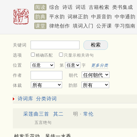
阅读
综合
诗话
词话
古籍检索
类书集成
韵典
平水韵
词林正韵
中原音韵
中华通韵
课堂
律绝创作
填词入门
公开课
学习指南
关键词
选项
精确匹配
只显示相关诗句
位置
第
字
更多分类
作者
朝代
体裁
韵部
诗词库
分类诗词
采莲曲三首
其二
明 ·
常伦
五言绝句
棹发千花动，风传一水香。