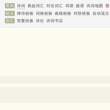
查询
诗词
典故词汇
对仗词汇
词谱
曲谱
诗词地图
登
校注
律诗校验
词格校验
曲格校验
对联校验
自动笺注
其它
简繁转换
诗社
诗词书店