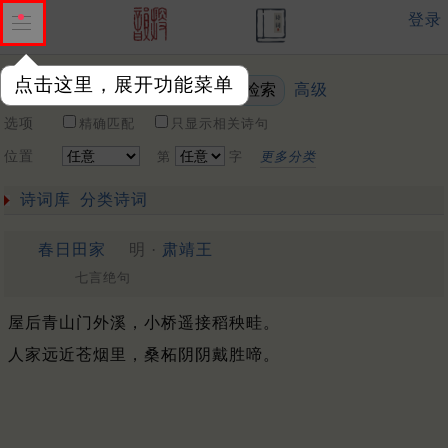
登录
点击这里，展开功能菜单
高级
关键词
选项
精确匹配
只显示相关诗句
位置
第
字
更多分类
诗词库
分类诗词
春日田家
明 ·
肃靖王
七言绝句
屋后青山门外溪，小桥遥接稻秧畦。
人家远近苍烟里，桑柘阴阴戴胜啼。