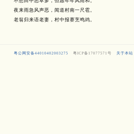
不愁田中恶草多，但愿年年风雨和。
夜来雨急风声恶，闻道村南一尺雹。
老翁归来语老妻，村中报赛烹鸣鸡。
粤公网安备44010402003275
粤ICP备17077571号
关于本站