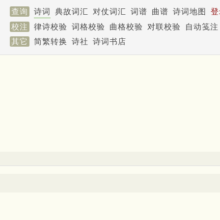
查询
诗词
典故词汇
对仗词汇
词谱
曲谱
诗词地图
登
校注
律诗校验
词格校验
曲格校验
对联校验
自动笺注
其它
简繁转换
诗社
诗词书店