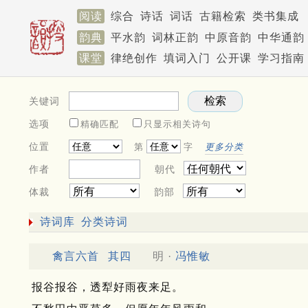
阅读
综合
诗话
词话
古籍检索
类书集成
韵典
平水韵
词林正韵
中原音韵
中华通韵
课堂
律绝创作
填词入门
公开课
学习指南
关键词
选项
精确匹配
只显示相关诗句
位置
第
字
更多分类
作者
朝代
体裁
韵部
诗词库
分类诗词
禽言六首
其四
明 ·
冯惟敏
报谷报谷，透犁好雨夜来足。