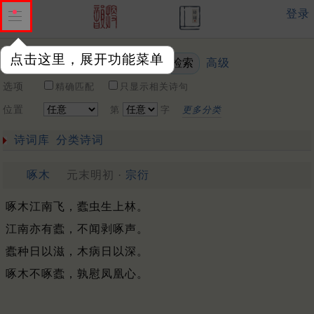
登录
点击这里，展开功能菜单
高级
关键词
选项
精确匹配
只显示相关诗句
位置
第
字
更多分类
诗词库
分类诗词
啄木
元末明初 ·
宗衍
啄木江南飞，蠹虫生上林。
江南亦有蠹，不闻剥啄声。
蠹种日以滋，木病日以深。
啄木不啄蠹，孰慰凤凰心。