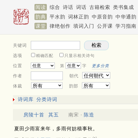
阅读
综合
诗话
词话
古籍检索
类书集成
韵典
平水韵
词林正韵
中原音韵
中华通韵
课堂
律绝创作
填词入门
公开课
学习指南
关键词
选项
精确匹配
只显示相关诗句
位置
第
字
更多分类
作者
朝代
体裁
韵部
诗词库
分类诗词
房陵十首
其五
南宋 ·
陈造
夏田少雨富来年，多雨何妨穑事秋。