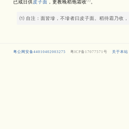
⑴
已戒日供
皮子面
，更教晚稻饱霜收
。
⑴ 自注：面皆墋，不墋者曰皮子面。稻待霜乃收
粤公网安备44010402003275
粤ICP备17077571号
关于本站