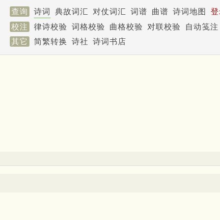
查询
诗词
典故词汇
对仗词汇
词谱
曲谱
诗词地图
登
校注
律诗校验
词格校验
曲格校验
对联校验
自动笺注
其它
简繁转换
诗社
诗词书店