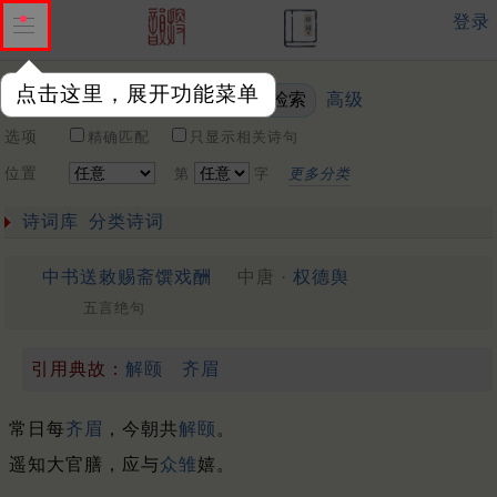
登录
点击这里，展开功能菜单
高级
关键词
选项
精确匹配
只显示相关诗句
位置
第
字
更多分类
诗词库
分类诗词
中书送敕赐斋馔戏酬
中唐 ·
权德舆
五言绝句
引用典故：
解颐
齐眉
常日每
齐眉
，今朝共
解颐
。
遥知大官膳，应与
众雏
嬉。