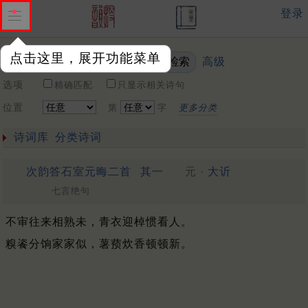
登录
点击这里，展开功能菜单
高级
关键词
选项
精确匹配
只显示相关诗句
位置
第
字
更多分类
诗词库
分类诗词
次韵答石室元晦二首
其一
元 ·
大䜣
七言绝句
不审往来相熟未，青衣迎棹惯看人。
糗餈分饷家家似，薯蓣炊香顿顿新。