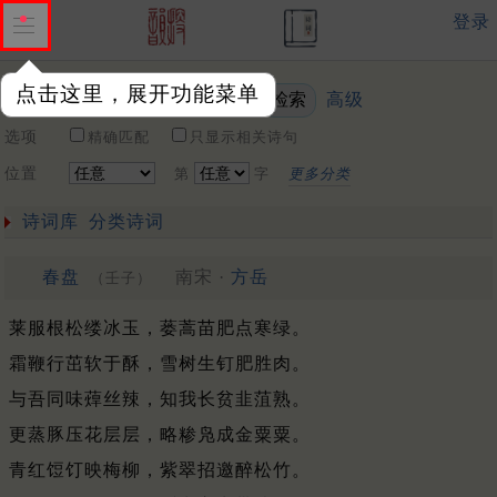
登录
点击这里，展开功能菜单
高级
关键词
选项
精确匹配
只显示相关诗句
位置
第
字
更多分类
诗词库
分类诗词
春盘
南宋 ·
方岳
（壬子）
莱服根松缕冰玉，蒌蒿苗肥点寒绿。
霜鞭行茁软于酥，雪树生钉肥胜肉。
与吾同味蔊丝辣，知我长贫韭菹熟。
更蒸豚压花层层，略糁凫成金粟粟。
青红饾饤映梅柳，紫翠招邀醉松竹。