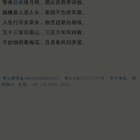
擎将
碧脆
捲月明，嚼出宫商带诗馥。
赐幡羞上老人头，家园不负将军腹。
人生行乐未渠央，物意趋新自相续。
五十三翁日落山，三百六旬车转毂。
不妨细雨看梅花，且喜春风到茅屋。
粤公网安备44010402003275
粤ICP备17077571号
关于本站
联
系我们
客服：+86 136 0901 3320