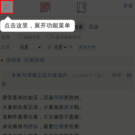
登录
点击这里，展开功能菜单
高级
关键词
选项
精确匹配
只显示相关诗句
位置
第
字
更多分类
诗词库
分类诗词
冬夜与溥庵主说川食戏作
南宋 ·
陆
（1184年十二月）
游
唐安薏米白如玉，汉嘉
栮脯
美胜肉。
大巢初生蚕正浴，小巢渐老
麦米
熟。
龙鹤作羹香出釜，
木鱼
瀹菹子盈腹。
未论索饼与
饡饭
，最爱
红糟
并缹粥。