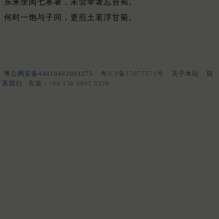
东来坐阅七寒暑，未尝举箸忘吾蜀。
何时一饱与子同，更煎土茗浮甘菊。
粤公网安备44010402003275
粤ICP备17077571号
关于本站
联
系我们
客服：+86 136 0901 3320