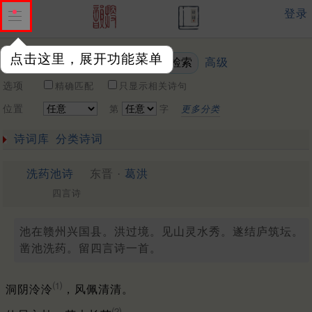
登录
点击这里，展开功能菜单
高级
关键词
选项
精确匹配
只显示相关诗句
位置
第
字
更多分类
诗词库
分类诗词
洗药池诗
东晋 ·
葛洪
四言诗
池在赣州兴国县。洪过境。见山灵水秀。遂结庐筑坛。
凿池洗药。留四言诗一首。
⑴
洞阴泠泠
，风佩清清。
⑵