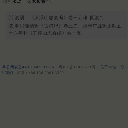
仙居永劫，花木长荣
。
⑴ 洞阴，《罗浮山志会编》卷一五作“阴洞”。
⑵ 明冯惟讷辑《古诗纪》卷三二、清宋广业辑康熙五
十六年刊《罗浮山志会编》卷一五
粤公网安备44010402003275
粤ICP备17077571号
关于本站
联
系我们
客服：+86 136 0901 3320