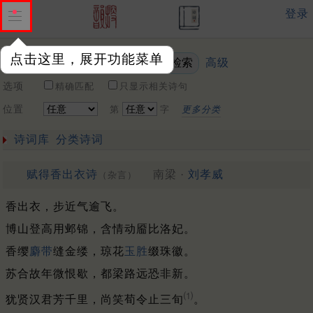
登录
点击这里，展开功能菜单
高级
关键词
选项
精确匹配
只显示相关诗句
位置
第
字
更多分类
诗词库
分类诗词
赋得香出衣诗
南梁 ·
刘孝威
（杂言）
香出衣，步近气逾飞。
博山登高用邺锦，含情动靥比洛妃。
香缨
麝带
缝金缕，琼花
玉胜
缀珠徽。
苏合故年微恨歇，都梁路远恐非新。
⑴
犹贤汉君芳千里，尚笑荀令止三旬
。