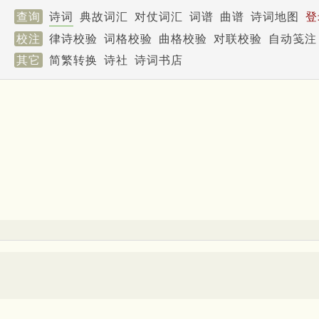
查询
诗词
典故词汇
对仗词汇
词谱
曲谱
诗词地图
登
校注
律诗校验
词格校验
曲格校验
对联校验
自动笺注
其它
简繁转换
诗社
诗词书店