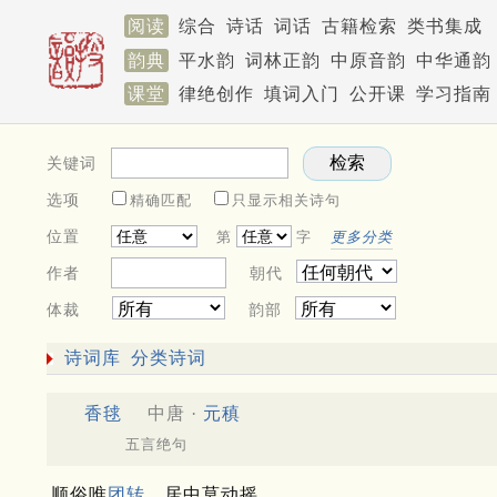
阅读
综合
诗话
词话
古籍检索
类书集成
韵典
平水韵
词林正韵
中原音韵
中华通韵
课堂
律绝创作
填词入门
公开课
学习指南
关键词
选项
精确匹配
只显示相关诗句
位置
第
字
更多分类
作者
朝代
体裁
韵部
诗词库
分类诗词
香毬
中唐 ·
元稹
五言绝句
顺俗唯
团转
，居中莫动摇。