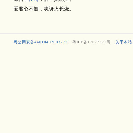
爱君心不恻，犹讶火长烧。
粤公网安备44010402003275
粤ICP备17077571号
关于本站