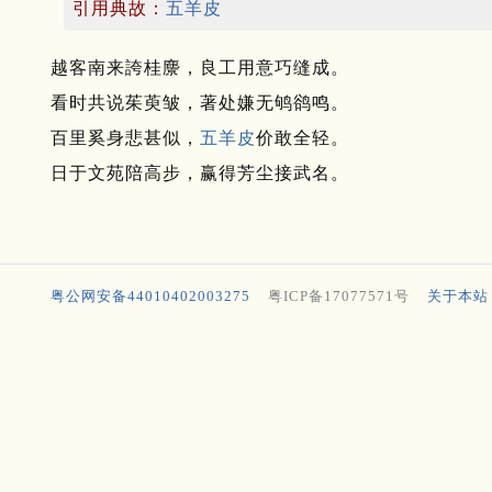
引用典故：
五羊皮
越客南来誇桂麖，良工用意巧缝成。
看时共说茱萸皱，著处嫌无鸲鹆鸣。
百里奚身悲甚似，
五羊皮
价敢全轻。
日于文苑陪高步，赢得芳尘接武名。
粤公网安备44010402003275
粤ICP备17077571号
关于本站