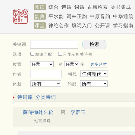
阅读
综合
诗话
词话
古籍检索
类书集成
韵典
平水韵
词林正韵
中原音韵
中华通韵
课堂
律绝创作
填词入门
公开课
学习指南
关键词
选项
精确匹配
只显示相关诗句
位置
第
字
更多分类
作者
朝代
体裁
韵部
诗词库
分类诗词
薛侍御处乞靴
唐 ·
李群玉
七言律诗