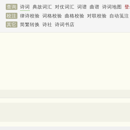
查询
诗词
典故词汇
对仗词汇
词谱
曲谱
诗词地图
登
校注
律诗校验
词格校验
曲格校验
对联校验
自动笺注
其它
简繁转换
诗社
诗词书店