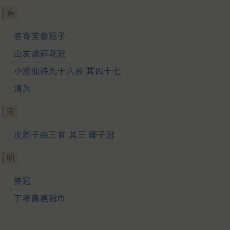
唐
答寄芙蓉冠子
山友赠藓花冠
小游仙诗九十八首 其四十七
清兴
宋
次韵子由三首 其三 椰子冠
明
箨冠
丁孝廉惠冠巾