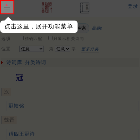
登录
点击这里，展开功能菜单
高级
关键词
选项
精确匹配
只显示相关诗句
位置
第
字
更多分类
诗词库
分类诗词
冠
汉
冠帻铭
魏晋
赠四王冠诗