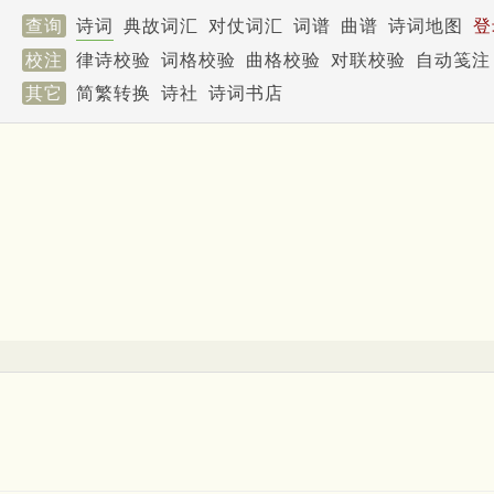
查询
诗词
典故词汇
对仗词汇
词谱
曲谱
诗词地图
登
校注
律诗校验
词格校验
曲格校验
对联校验
自动笺注
其它
简繁转换
诗社
诗词书店