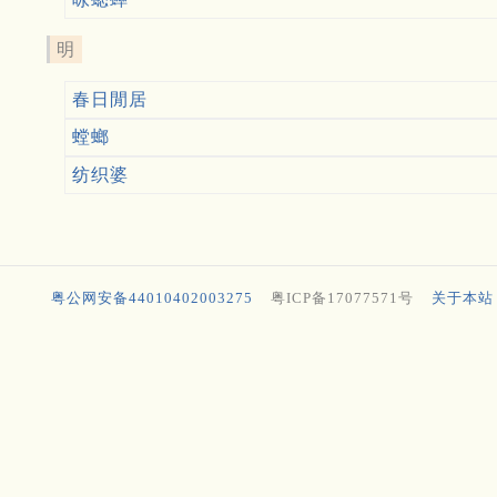
明
春日閒居
螳螂
纺织婆
粤公网安备44010402003275
粤ICP备17077571号
关于本站