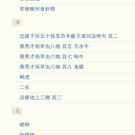
答柳柳州食虾蟆
宋
过陂子径五十馀里乔木蔽天遣闷柒绝句 其二
雍秀才画草虫八物 其五 天水牛
雍秀才画草虫八物 其七 蜗牛
雍秀才画草虫八物 其八 鬼蝶
蝎虎
二虫
凉榭池上二阕 其二
元
蟋蟀
咏蟋蟀