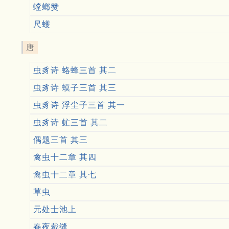
螳螂赞
尺蠖
唐
虫豸诗 蛒蜂三首 其二
虫豸诗 蟆子三首 其三
虫豸诗 浮尘子三首 其一
虫豸诗 虻三首 其二
偶题三首 其三
禽虫十二章 其四
禽虫十二章 其七
草虫
元处士池上
春夜裁缝