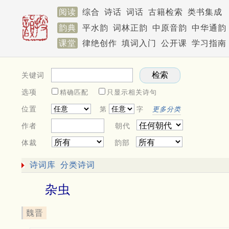
阅读
综合
诗话
词话
古籍检索
类书集成
韵典
平水韵
词林正韵
中原音韵
中华通韵
课堂
律绝创作
填词入门
公开课
学习指南
关键词
选项
精确匹配
只显示相关诗句
位置
第
字
更多分类
作者
朝代
体裁
韵部
诗词库
分类诗词
杂虫
魏晋