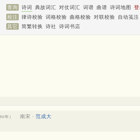
查询
诗词
典故词汇
对仗词汇
词谱
曲谱
诗词地图
登
校注
律诗校验
词格校验
曲格校验
对联校验
自动笺注
其它
简繁转换
诗社
诗词书店
南宋 ·
范成大
186年）