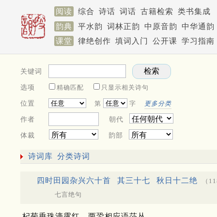
阅读
综合
诗话
词话
古籍检索
类书集成
韵典
平水韵
词林正韵
中原音韵
中华通韵
课堂
律绝创作
填词入门
公开课
学习指南
关键词
选项
精确匹配
只显示相关诗句
位置
第
字
更多分类
作者
朝代
体裁
韵部
诗词库
分类诗词
四时田园杂兴六十首
其三十七
秋日十二绝
（1
七言绝句
杞菊垂珠滴露红，两蛩相应语莎丛。