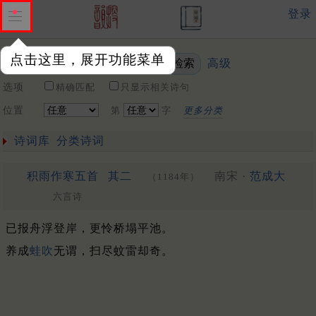
登录
点击这里，展开功能菜单
高级
关键词
选项
精确匹配
只显示相关诗句
位置
第
字
更多分类
诗词库
分类诗词
积雨作寒五首
其二
南宋 ·
范成大
（1184年）
六言诗
已报舟浮登岸，更怜桥塌平池。
养成
蛙吹
无谓，扫尽蚊雷却奇。