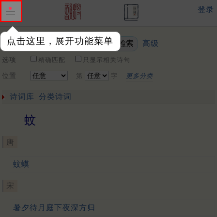
登录
点击这里，展开功能菜单
高级
关键词
选项
精确匹配
只显示相关诗句
位置
第
字
更多分类
诗词库
分类诗词
蚊
唐
蚊蟆
宋
暑夕待月庭下夜深方归