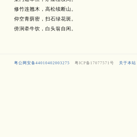
修竹连翘木，高松续断山。
仰空青荫密，扫石绿花斑。
傍涧牵牛饮，白头翁自闲。
粤公网安备44010402003275
粤ICP备17077571号
关于本站