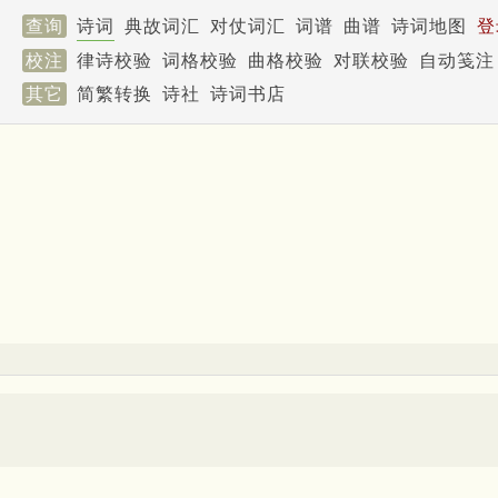
查询
诗词
典故词汇
对仗词汇
词谱
曲谱
诗词地图
登
校注
律诗校验
词格校验
曲格校验
对联校验
自动笺注
其它
简繁转换
诗社
诗词书店