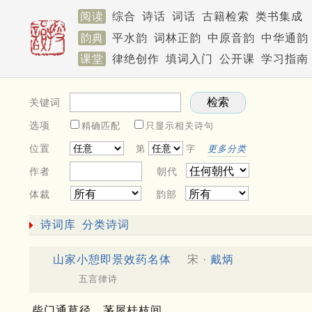
阅读
综合
诗话
词话
古籍检索
类书集成
韵典
平水韵
词林正韵
中原音韵
中华通韵
课堂
律绝创作
填词入门
公开课
学习指南
关键词
选项
精确匹配
只显示相关诗句
位置
第
字
更多分类
作者
朝代
体裁
韵部
诗词库
分类诗词
山家小憩即景效药名体
宋 ·
戴炳
五言律诗
柴门通草径，茅屋桂枝间。