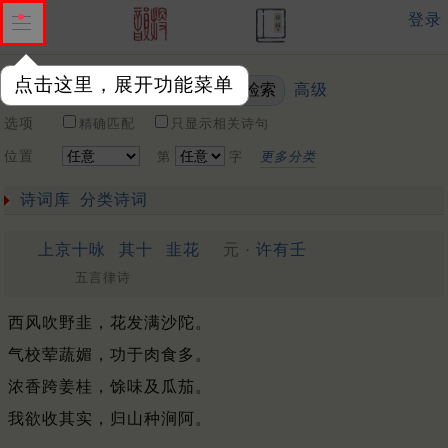
登录
点击这里，展开功能菜单
高级
关键词
选项
精确匹配
只显示相关诗句
位置
第
字
更多分类
诗词库
分类诗词
上京十咏
其十
韭花
元 ·
许有壬
五言律诗
西风吹野韭，花发满沙陀。
气校荤蔬媚，功于肉食多。
浓香跨姜桂，馀味及瓜茄。
我欲收其实，归山种涧阿。