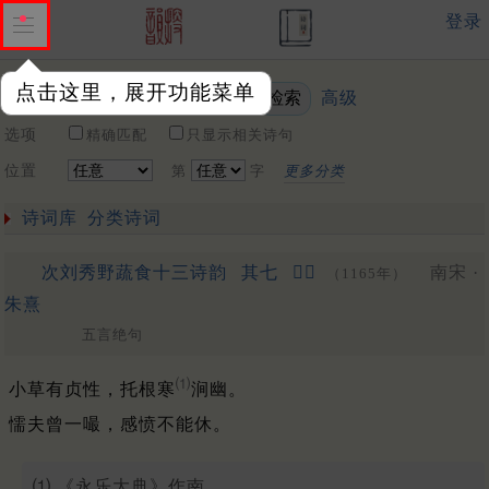
登录
点击这里，展开功能菜单
高级
关键词
选项
精确匹配
只显示相关诗句
位置
第
字
更多分类
诗词库
分类诗词
次刘秀野蔬食十三诗韵
其七
𤌸菜
南宋 ·
（1165年）
朱熹
五言绝句
⑴
小草有贞性，托根寒
涧幽。
懦夫曾一嘬，感愤不能休。
⑴ 《永乐大典》作南