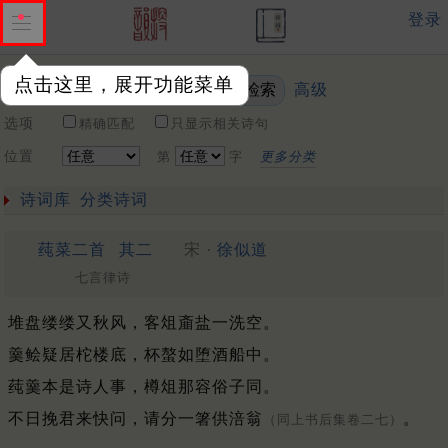
登录
点击这里，展开功能菜单
高级
关键词
选项
精确匹配
只显示相关诗句
位置
第
字
更多分类
诗词库
分类诗词
莼菜二首
其二
宋 ·
徐似道
七言律诗
堆盘缕缕又秋风，客俎齑盐一洗空。
羹鲙疑居柁楼底，杯螯如堕酒船中。
莼羹本是诗人事，樽俎那容俗子同。
不日挽君来快问，请分一箸供涪翁
。
（同上书后集卷二七）