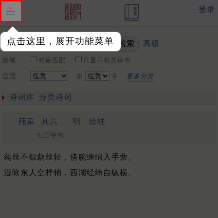
登录
点击这里，展开功能菜单
高级
关键词
选项
精确匹配
只显示相关诗句
位置
第
字
更多分类
诗词库
分类诗词
莼菜
其六
明 ·
徐桂
七言绝句
莼丝不似藕丝轻，傍腕缠绵入手萦。
漫咏东人空杼轴，西湖经纬自纵横。