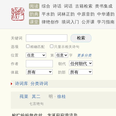
阅读
综合
诗话
词话
古籍检索
类书集成
韵典
平水韵
词林正韵
中原音韵
中华通韵
课堂
律绝创作
填词入门
公开课
学习指南
关键词
选项
精确匹配
只显示相关诗句
位置
第
字
更多分类
作者
朝代
体裁
韵部
诗词库
分类诗词
莼菜
其二
明 ·
徐桂
七言绝句
鲛纻纷纷散作丝，龙涎宛宛滑流匙。