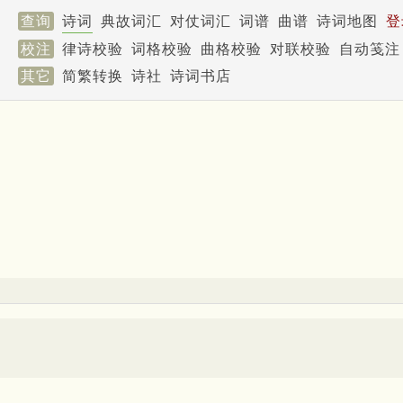
查询
诗词
典故词汇
对仗词汇
词谱
曲谱
诗词地图
登
校注
律诗校验
词格校验
曲格校验
对联校验
自动笺注
其它
简繁转换
诗社
诗词书店