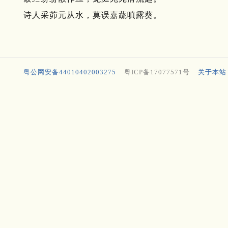
诗人采茆元从水，莫误嘉蔬嗔露葵。
粤公网安备44010402003275
粤ICP备17077571号
关于本站