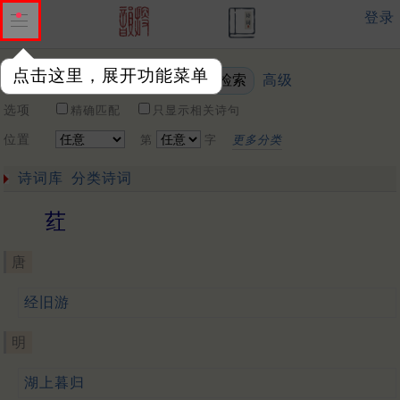
登录
点击这里，展开功能菜单
高级
关键词
选项
精确匹配
只显示相关诗句
位置
第
字
更多分类
诗词库
分类诗词
荭
唐
经旧游
明
湖上暮归