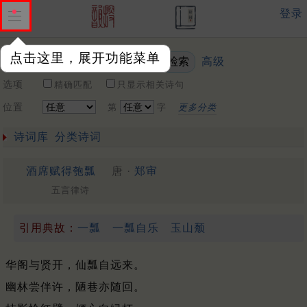
登录
点击这里，展开功能菜单
高级
关键词
选项
精确匹配
只显示相关诗句
位置
第
字
更多分类
诗词库
分类诗词
酒席赋得匏瓢
唐 ·
郑审
五言律诗
引用典故：
一瓢
一瓢自乐
玉山颓
华阁与贤开，仙瓢自远来。
幽林尝伴许，陋巷亦随回。