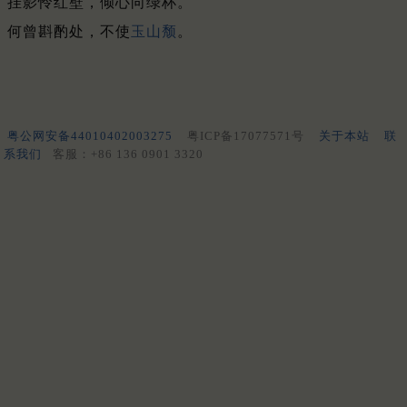
挂影怜红壁，倾心向绿杯。
何曾斟酌处，不使
玉山颓
。
粤公网安备44010402003275
粤ICP备17077571号
关于本站
联
系我们
客服：+86 136 0901 3320