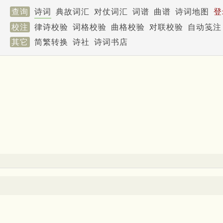
查询
诗词
典故词汇
对仗词汇
词谱
曲谱
诗词地图
登
校注
律诗校验
词格校验
曲格校验
对联校验
自动笺注
其它
简繁转换
诗社
诗词书店