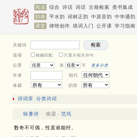
阅读
综合
诗话
词话
古籍检索
类书集成
韵典
平水韵
词林正韵
中原音韵
中华通韵
课堂
律绝创作
填词入门
公开课
学习指南
关键词
选项
精确匹配
只显示相关诗句
位置
第
字
更多分类
作者
朝代
体裁
韵部
诗词库
分类诗词
咏蓍诗
南梁 ·
范筠
数奇不可偶，性直谁能纡。