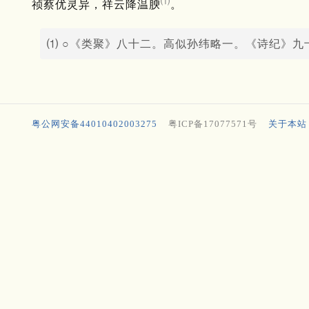
⑴
祯蔡优灵异，祥云降温腴
。
⑴ ○《类聚》八十二。高似孙纬略一。《诗纪》九
粤公网安备44010402003275
粤ICP备17077571号
关于本站