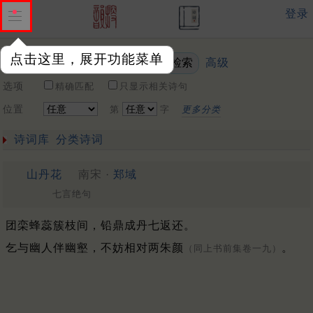
登录
点击这里，展开功能菜单
高级
关键词
选项
精确匹配
只显示相关诗句
位置
第
字
更多分类
诗词库
分类诗词
山丹花
南宋 ·
郑域
七言绝句
团栾蜂蕊簇枝间，铅鼎成丹七返还。
乞与幽人伴幽壑，不妨相对两朱颜
。
（同上书前集卷一九）