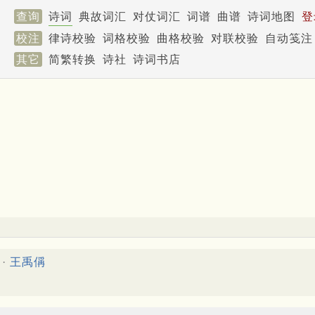
查询
诗词
典故词汇
对仗词汇
词谱
曲谱
诗词地图
登
校注
律诗校验
词格校验
曲格校验
对联校验
自动笺注
其它
简繁转换
诗社
诗词书店
·
王禹偁