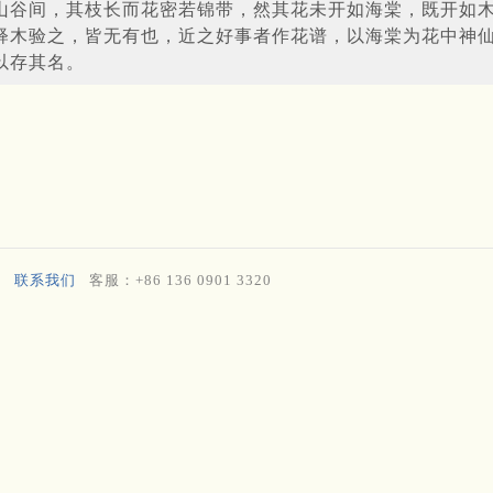
山谷间，其枝长而花密若锦带，然其花未开如海棠，既开如
释木验之，皆无有也，近之好事者作花谱，以海棠为花中神
以存其名。
联系我们
客服：+86 136 0901 3320