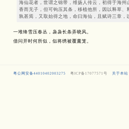
海仙花者，世谓之锦带，维扬人传云，初得于海州
香而无子，但可钩压其条，移植他所，因以释草、
孰甚焉，又取始得之地，命曰海仙，且赋诗三章，
一堆绛雪压春丛，袅袅长条弄晓风。
借问开时何所似，似将绣被覆薰笼。
粤公网安备44010402003275
粤ICP备17077571号
关于本站