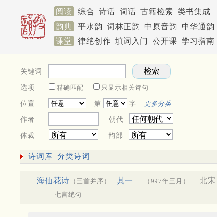
阅读
综合
诗话
词话
古籍检索
类书集成
韵典
平水韵
词林正韵
中原音韵
中华通韵
课堂
律绝创作
填词入门
公开课
学习指南
关键词
选项
精确匹配
只显示相关诗句
位置
第
字
更多分类
作者
朝代
体裁
韵部
诗词库
分类诗词
海仙花诗
其一
北宋 
（三首并序）
（997年三月）
七言绝句