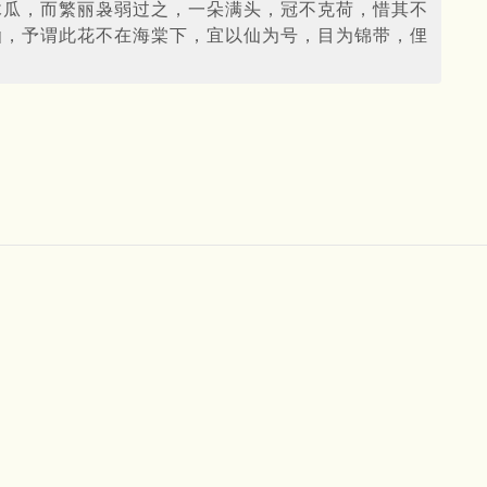
木瓜，而繁丽袅弱过之，一朵满头，冠不克荷，惜其不
仙，予谓此花不在海棠下，宜以仙为号，目为锦带，俚