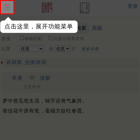
登录
点击这里，展开功能菜单
高级
关键词
选项
精确匹配
只显示相关诗句
位置
第
字
更多分类
诗词库
分类诗词
辛夷
明 ·
张新
七言绝句
梦中曾见笔生花，锦字还将气象誇。
谁信花中原有笔，毫端方欲吐春霞。