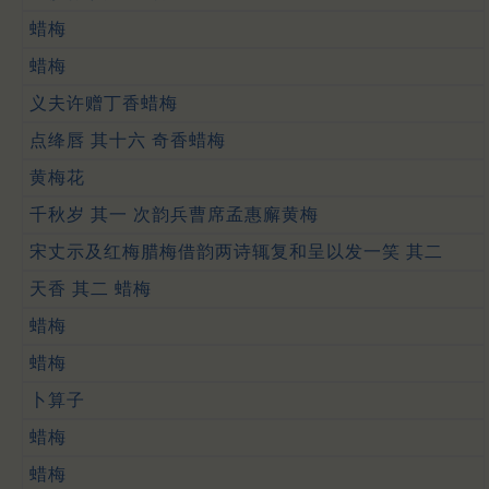
蜡梅
蜡梅
义夫许赠丁香蜡梅
点绛唇 其十六 奇香蜡梅
黄梅花
千秋岁 其一 次韵兵曹席孟惠廨黄梅
宋丈示及红梅腊梅借韵两诗辄复和呈以发一笑 其二
天香 其二 蜡梅
蜡梅
蜡梅
卜算子
蜡梅
蜡梅