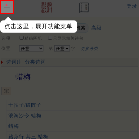
登录
点击这里，展开功能菜单
高级
关键词
选项
精确匹配
只显示相关诗句
位置
第
字
更多分类
诗词库
分类诗词
蜡梅
宋
十拍子/破阵子
浪淘沙令 蜡梅
蜡梅
踏莎行 其三 蜡梅