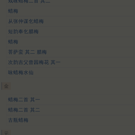
戏咏蜡梅二首 其二
蜡梅
从张仲谋乞蜡梅
短韵奉乞腊梅
蜡梅
菩萨蛮 其二 腊梅
次韵吉父曾园梅花 其一
咏蜡梅水仙
金
蜡梅二首 其一
蜡梅二首 其二
古瓶蜡梅
元