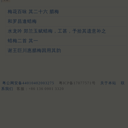
梅花百咏 其二十六 腊梅
和罗昌逢蜡梅
水龙吟 郑兰玉赋蜡梅，工甚，予拾其遗意补之
蜡梅二首 其一
谢王巨川惠腊梅因用其韵
粤公网安备44010402003275
粤ICP备17077571号
关于本站
联
系我们
客服：+86 136 0901 3320