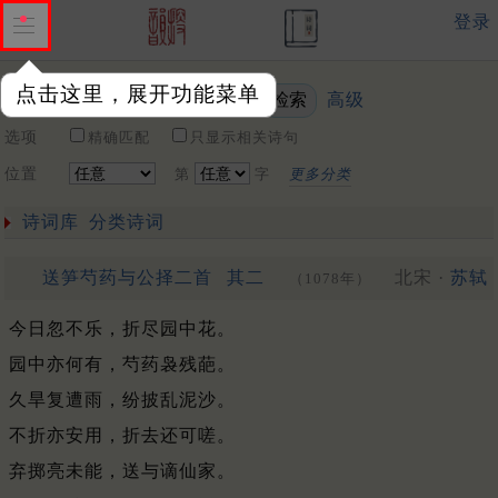
登录
点击这里，展开功能菜单
高级
关键词
选项
精确匹配
只显示相关诗句
位置
第
字
更多分类
诗词库
分类诗词
送笋芍药与公择二首
其二
北宋 ·
苏轼
（1078年）
今日忽不乐，折尽园中花。
园中亦何有，芍药袅残葩。
久旱复遭雨，纷披乱泥沙。
不折亦安用，折去还可嗟。
弃掷亮未能，送与谪仙家。