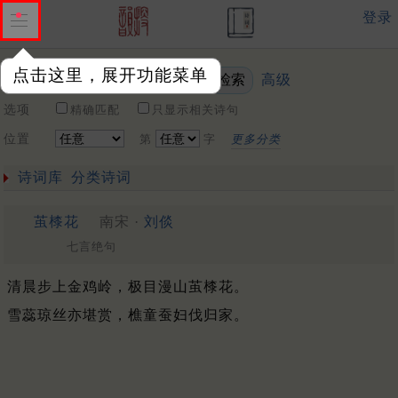
登录
点击这里，展开功能菜单
高级
关键词
选项
精确匹配
只显示相关诗句
位置
第
字
更多分类
诗词库
分类诗词
茧㯃花
南宋 ·
刘倓
七言绝句
清晨步上金鸡岭，极目漫山茧㯃花。
雪蕊琼丝亦堪赏，樵童蚕妇伐归家。