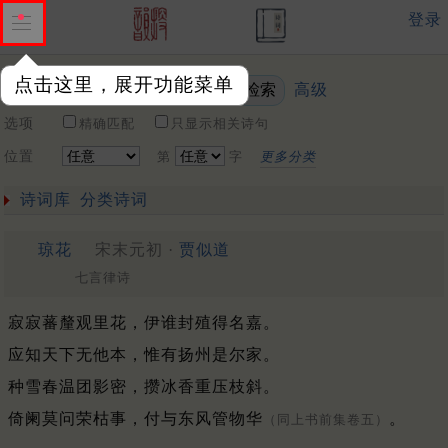
登录
点击这里，展开功能菜单
高级
关键词
选项
精确匹配
只显示相关诗句
位置
第
字
更多分类
诗词库
分类诗词
琼花
宋末元初 ·
贾似道
七言律诗
寂寂蕃釐观里花，伊谁封殖得名嘉。
应知天下无他本，惟有扬州是尔家。
种雪春温团影密，攒冰香重压枝斜。
倚阑莫问荣枯事，付与东风管物华
。
（同上书前集卷五）