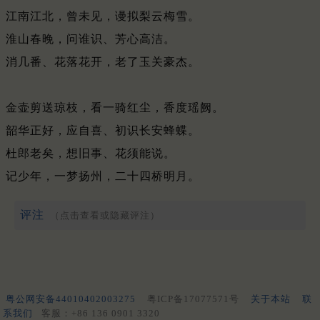
江南江北，曾未见，谩拟梨云梅雪。
淮山春晚，问谁识、芳心高洁。
消几番、花落花开，老了玉关豪杰。
金壶剪送琼枝，看一骑红尘，香度瑶阙。
韶华正好，应自喜、初识长安蜂蝶。
杜郎老矣，想旧事、花须能说。
记少年，一梦扬州，二十四桥明月。
评注
（点击查看或隐藏评注）
粤公网安备44010402003275
粤ICP备17077571号
关于本站
联
系我们
客服：+86 136 0901 3320