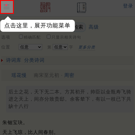
登录
点击这里，展开功能菜单
高级
关键词
选项
精确匹配
只显示相关诗句
位置
第
字
更多分类
诗词库
分类诗词
瑶花慢
南宋至元初 ·
周密
后土之花，天下无二本。方其初开，帅臣以金瓶寿飞骑
进之天上，间亦分致贵邸。余客辇下，有以一枝已下共
缺十八行
朱钿宝玦。
天上飞琼，比人间春别。