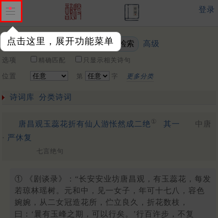
登录
点击这里，展开功能菜单
高级
关键词
选项
精确匹配
只显示相关诗句
位置
第
字
更多分类
诗词库
分类诗词
①
唐昌观玉蕊花折有仙人游怅然成二绝
其一
中唐
·
严休复
七言绝句
① 《剧谈录》：“长安安业坊唐昌观，有玉蕊花，每发
若琼林瑶树。元和中，见一女子，年可十七八，容色
婉婉，从二女冠造花所，伫立良久，折花数枝，
曰：‘曩有玉峰之期，可以行矣。’行百许步，不复