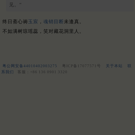
见。”
终日斋心祷
玉宸
，
魂销目断
未逢真。
不如满树琼瑶蕊，笑对藏花洞里人。
粤公网安备44010402003275
粤ICP备17077571号
关于本站
联
系我们
客服：+86 136 0901 3320