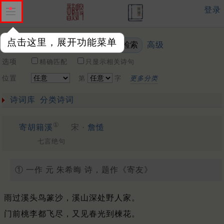
登录
点击这里，展开功能菜单
高级
关键词
选项
精确匹配
只显示相关诗句
位置
第
字
更多分类
诗词库
分类诗词
①
寄胡籍溪
宋 ·
詹慥
七言绝句
① 一作 元 朱希晦 诗，题作《寄友》
雨过溪头鸟篆沙，溪山深处野人家。
门前桃李都飞尽，又见春光到楝花。