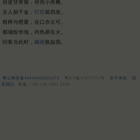
但使甘有馀，何伤小而椭。
主人捐千金，
饤饾
留四坐。
柑椑与橙栗，在口亦云可。
都城纷华地，内热易生火。
问客当此时，
蠲烦
孰如我。
粤公网安备44010402003275
粤ICP备17077571号
关于本站
联
系我们
客服：+86 136 0901 3320