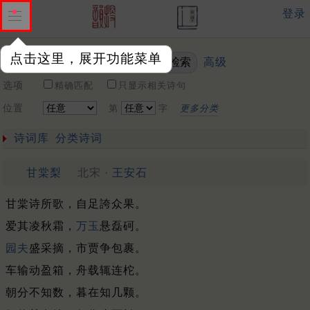
登录
点击这里，展开功能菜单
高级
关键词
选项
精确匹配
只显示相关诗句
位置
第
字
更多分类
诗词库
分类诗词
甘棠梨
北宋 ·
王安石
甘棠诗所歌，自足誇众果。
爱其凌秋霜，
万玉
悬磊砢。
园夫
盛采摘，市贾争包裹。
车输动盈箱，舟载辄连柁。
朝分不知数，暮在知几颗。